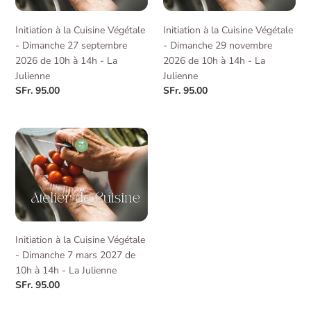
-
-
-
Dimanche
Dimanche
Ma
Initiation à la Cuisine Végétale
Initiation à la Cuisine Végétale
27
29
Terre
- Dimanche 27 septembre
- Dimanche 29 novembre
septembre
novembre
2026 de 10h à 14h - La
2026 de 10h à 14h - La
2026
2026
Julienne
Julienne
de
de
Regular
SFr. 95.00
Regular
SFr. 95.00
10h
10h
price
price
à
à
14h
14h
Initiation
-
-
à
La
La
la
Julienne
Julienne
Cuisine
Végétale
-
Dimanche
Initiation à la Cuisine Végétale
7
- Dimanche 7 mars 2027 de
mars
10h à 14h - La Julienne
2027
Regular
SFr. 95.00
de
price
10h