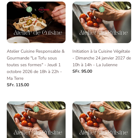
e
Atelier
Initiation
Cuisine
à
c
Responsable
la
&
Cuisine
t
Gourmande
Végétale
"Le
-
i
Tofu
Dimanche
Atelier Cuisine Responsable &
Initiation à la Cuisine Végétale
sous
24
o
Gourmande "Le Tofu sous
- Dimanche 24 janvier 2027 de
toutes
janvier
toutes ses formes" - Jeudi 1
10h à 14h - La Julienne
ses
2027
n
Regular
SFr. 95.00
octobre 2026 de 18h à 22h -
formes"
de
price
Ma Terre
-
10h
:
Regular
SFr. 115.00
Jeudi
à
price
1
14h
octobre
-
Initiation
Initiation
2026
La
à
à
de
Julienne
la
la
18h
Cuisine
Cuisine
à
Végétale
Végétale
22h